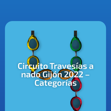
Circuito Travesías a
nado Gijón 2022 –
Categorías