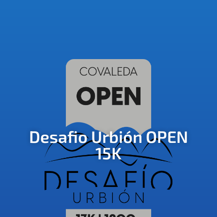
Desafio Urbión OPEN
15K