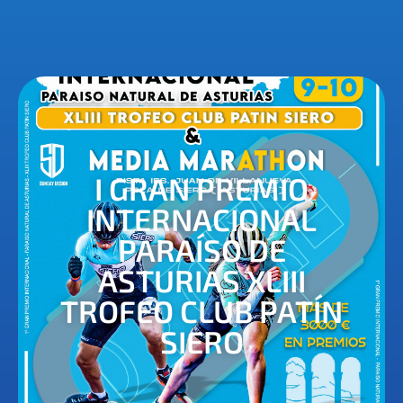
I GRAN PREMIO
INTERNACIONAL
PARAÍSO DE
ASTURIAS XLIII
TROFEO CLUB PATÍN
SIERO