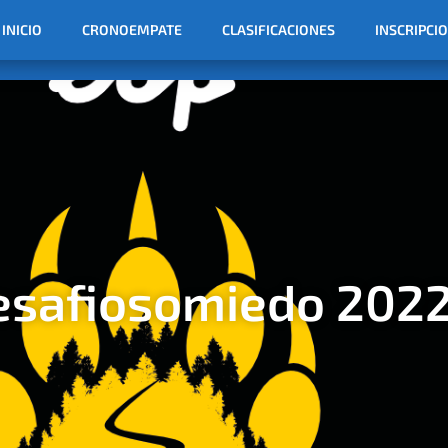
INICIO
CRONOEMPATE
CLASIFICACIONES
INSCRIPCI
safiosomiedo 202