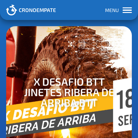
CRONOEMPATE
MENU
X DESAFIO BTT
JINETES RIBERA DE
ARRIBA BTT