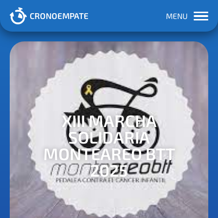
CRONOEMPATE
MENU
XIII MARCHA
SOLIDARIA
MONTEAREO BTT
2025