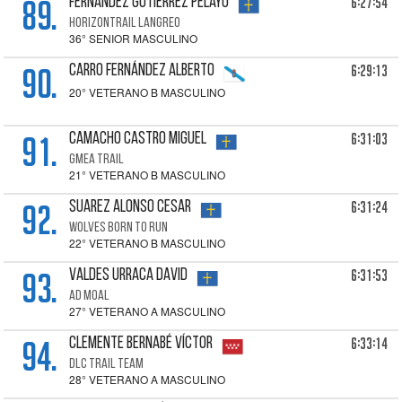
89.
6:27:54
FERNÁNDEZ GUTIÉRREZ Pelayo
HORIZONTRAIL LANGREO
36° SENIOR MASCULINO
90.
6:29:13
CARRO FERNÁNDEZ Alberto
20° VETERANO B MASCULINO
91.
6:31:03
CAMACHO CASTRO Miguel
GMEA TRAIL
21° VETERANO B MASCULINO
92.
6:31:24
SUAREZ ALONSO Cesar
WOLVES BORN TO RUN
22° VETERANO B MASCULINO
93.
6:31:53
VALDES URRACA David
AD MOAL
27° VETERANO A MASCULINO
94.
6:33:14
CLEMENTE BERNABÉ Víctor
DLC TRAIL TEAM
28° VETERANO A MASCULINO