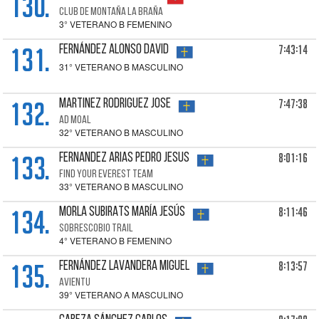
130.
CLUB DE MONTAÑA LA BRAÑA
3° VETERANO B FEMENINO
131.
7:43:14
FERNÁNDEZ ALONSO David
31° VETERANO B MASCULINO
132.
7:47:38
MARTINEZ RODRIGUEZ Jose
AD MOAL
32° VETERANO B MASCULINO
133.
8:01:16
FERNANDEZ ARIAS Pedro Jesus
FIND YOUR EVEREST TEAM
33° VETERANO B MASCULINO
134.
8:11:46
MORLA SUBIRATS María Jesús
SOBRESCOBIO TRAIL
4° VETERANO B FEMENINO
135.
8:13:57
FERNÁNDEZ LAVANDERA Miguel
AVIENTU
39° VETERANO A MASCULINO