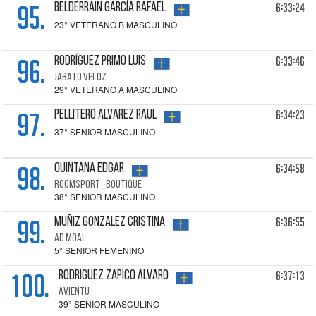
95.
6:33:24
BELDERRAIN GARCÍA Rafael
23° VETERANO B MASCULINO
96.
6:33:46
RODRÍGUEZ PRIMO Luis
JABATO VELOZ
29° VETERANO A MASCULINO
97.
6:34:23
PELLITERO ALVAREZ Raul
37° SENIOR MASCULINO
98.
6:34:58
QUINTANA Edgar
ROOMSPORT_BOUTIQUE
38° SENIOR MASCULINO
99.
6:36:55
MUÑIZ GONZALEZ Cristina
AD MOAL
5° SENIOR FEMENINO
100.
6:37:13
RODRIGUEZ ZAPICO Alvaro
AVIENTU
39° SENIOR MASCULINO