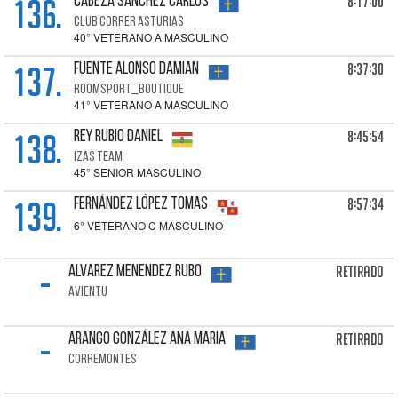
136.
8:17:00
CABEZA SÁNCHEZ Carlos
CLUB CORRER ASTURIAS
40° VETERANO A MASCULINO
137.
8:37:30
FUENTE ALONSO Damian
ROOMSPORT_BOUTIQUE
41° VETERANO A MASCULINO
138.
8:45:54
REY RUBIO Daniel
IZAS TEAM
45° SENIOR MASCULINO
139.
8:57:34
FERNÁNDEZ LÓPEZ Tomas
6° VETERANO C MASCULINO
-
Retirado
ALVAREZ MENENDEZ Rubo
AVIENTU
-
Retirado
ARANGO GONZÁLEZ Ana Maria
CORREMONTES