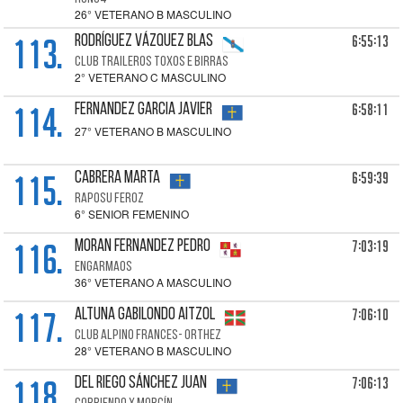
26° VETERANO B MASCULINO
113.
6:55:13
RODRÍGUEZ VÁZQUEZ Blas
CLUB TRAILEROS TOXOS E BIRRAS
2° VETERANO C MASCULINO
114.
6:58:11
FERNANDEZ GARCIA Javier
27° VETERANO B MASCULINO
115.
6:59:39
CABRERA Marta
RAPOSU FEROZ
6° SENIOR FEMENINO
116.
7:03:19
MORAN FERNANDEZ Pedro
ENGARMAOS
36° VETERANO A MASCULINO
117.
7:06:10
ALTUNA GABILONDO Aitzol
CLUB ALPINO FRANCES- ORTHEZ
28° VETERANO B MASCULINO
118.
7:06:13
DEL RIEGO SÁNCHEZ Juan