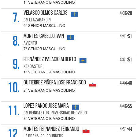
1° VETERANO B MASCULINO
7.
4:36:20
VELASCO OLMOS Carlos
GM LLAZARANDIN
6° SENIOR MASCULINO
8.
4:41:51
MONTES CABELLO Ivan
AVIENTU
7° SENIOR MASCULINO
9.
4:41:51
FERNÁNDEZ PALACIO Alberto
XENDASTUR
1° VETERANO A MASCULINO
10.
4:44:48
GUTIERREZ PIÑERA Jose Francisco
2° VETERANO B MASCULINO
11.
4:46:55
LOPEZ PANDO Jose Maria
GM REINOASTUR UNIVERSIDAD DE OVIEDO
3° VETERANO B MASCULINO
12.
4:51:44
MONTES FERNANDEZ Fernando
LA BRAÑA-SOLORUNNERS