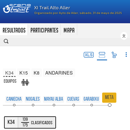
RESULTADOS
PARTICIPANTES
MAPA
文
K34
K15
K8
ANDARINES
Equipos
Meta
Caniecha
Nogales
Mayau Alba
Cuevas
Garabixu
139
K34
Clasificados
175