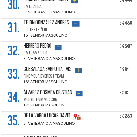
30.
GM EL ALBA
6° VETERANO B MASCULINO
31.
5:24:58
TEJON GONZALEZ Andres
PICU RETRIÑON
15° SENIOR MASCULINO
32.
5:25:07
HERRERO Pedro
GM LLAMAELLO
8° VETERANO A MASCULINO
33.
5:28:11
GUESALAGA BARRUTIA Tais
FIND YOUR EVEREST TEAM
16° SENIOR MASCULINO
34.
5:30:11
ÁLVAREZ COSMEA Cristian
MUEVE-T GM MOSCÓN
17° SENIOR MASCULINO
35.
5:32:53
DE LA VARGA LUCAS David
9° VETERANO A MASCULINO