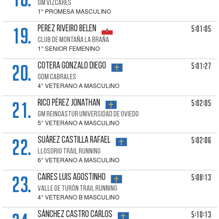
GM VIZCARES
1° PROMESA MASCULINO
19.
5:01:05
PEREZ RIVEIRO Belen
CLUB DE MONTAÑA LA BRAÑA
1° SENIOR FEMENINO
20.
5:01:27
COTERA GONZALO Diego
GDM CABRALES
4° VETERANO A MASCULINO
21.
5:02:05
RICO PÉREZ Jonathan
GM REINOASTUR UNIVERSIDAD DE OVIEDO
5° VETERANO A MASCULINO
22.
5:02:06
SUÁREZ CASTILLA Rafael
LLOSORIO TRAIL RUNNING
6° VETERANO A MASCULINO
23.
5:08:13
CAIRES LUIS Agostinho
VALLE DE TURÓN TRAIL RUNNING
4° VETERANO B MASCULINO
5:10:13
SÁNCHEZ CASTRO Carlos