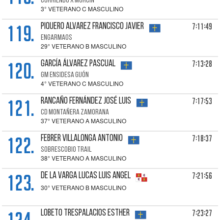
CORRIENDO X MORCÍN
3° VETERANO C MASCULINO
119.
7:11:49
PIQUERO ALVAREZ Francisco Javier
ENGARMAOS
29° VETERANO B MASCULINO
120.
7:13:28
GARCÍA ÁLVAREZ Pascual
GM ENSIDESA GIJÓN
4° VETERANO C MASCULINO
121.
7:17:53
RANCAÑO FERNÁNDEZ José Luis
CD MONTAÑERA ZAMORANA
37° VETERANO A MASCULINO
122.
7:18:37
FEBRER VILLALONGA Antonio
SOBRESCOBIO TRAIL
38° VETERANO A MASCULINO
123.
7:21:56
DE LA VARGA LUCAS Luis Angel
30° VETERANO B MASCULINO
7:23:27
LOBETO TRESPALACIOS Esther