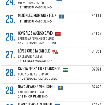
24.
MUEVE-T GM MOSCÓN
12° SENIOR MASCULINO
25.
5:11:01
MENÉNDEZ RODRÍGUEZ Felix
13° SENIOR MASCULINO
26.
5:11:33
GONZÁLEZ ALONSO David
CENTRO ASTURIANO DE OVIEDO
5° VETERANO B MASCULINO
27.
5:16:31
LÓPEZ CUESTA Enrique
LA DESPENSA DE FER
14° SENIOR MASCULINO
28.
5:23:21
GARCÍA PÉREZ Juan Francisco
CLUB ALPINO ASTURIANO
7° VETERANO A MASCULINO
29.
5:24:22
NAVA ÁLVAREZ Meritxhell
LANGREO TRAIL TEAM
2° SENIOR FEMENINO
5:24:44
BLANCO CARBAJAL Ruben