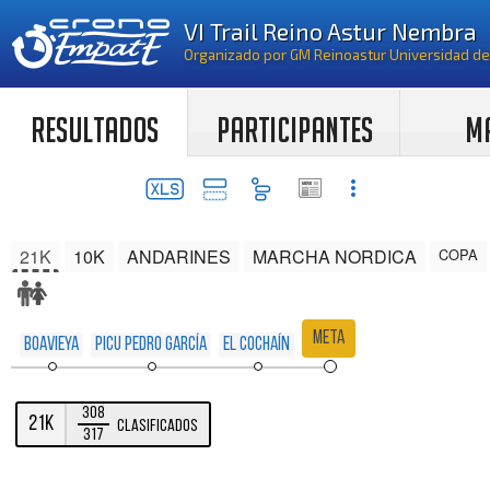
RESULTADOS
PARTICIPANTES
M
21K
10K
ANDARINES
MARCHA NORDICA
COPA
Meta
Boavieya
Picu Pedro García
El Cochaín
308
21K
Clasificados
317