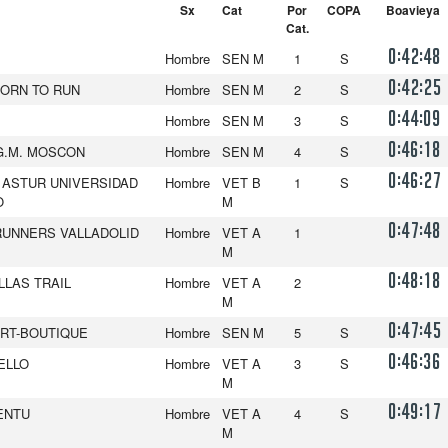
Sx
Cat
Por
COPA
Boavieya
Cat.
0:42:48
Hombre
SEN M
1
S
0:42:25
ORN TO RUN
Hombre
SEN M
2
S
0:44:09
Hombre
SEN M
3
S
0:46:18
G.M. MOSCON
Hombre
SEN M
4
S
0:46:27
 ASTUR UNIVERSIDAD
Hombre
VET B
1
S
O
M
0:47:48
RUNNERS VALLADOLID
Hombre
VET A
1
M
0:48:18
LLAS TRAIL
Hombre
VET A
2
M
0:47:45
RT-BOUTIQUE
Hombre
SEN M
5
S
0:46:36
ELLO
Hombre
VET A
3
S
M
0:49:17
ENTU
Hombre
VET A
4
S
M