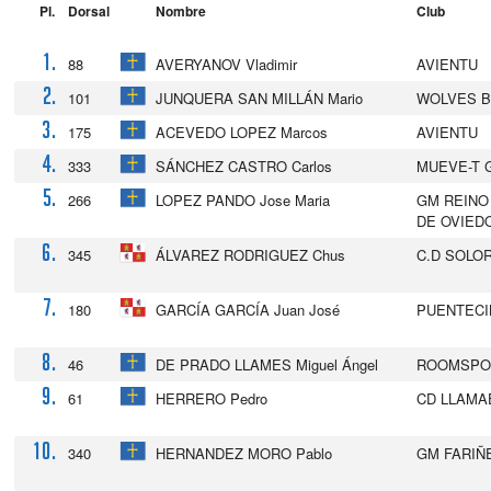
Pl.
Dorsal
Nombre
Club
1.
88
AVERYANOV Vladimir
AVIENTU
2.
101
JUNQUERA SAN MILLÁN Mario
WOLVES B
3.
175
ACEVEDO LOPEZ Marcos
AVIENTU
4.
333
SÁNCHEZ CASTRO Carlos
MUEVE-T 
5.
266
LOPEZ PANDO Jose Maria
GM REINO
DE OVIED
6.
345
ÁLVAREZ RODRIGUEZ Chus
C.D SOLO
7.
180
GARCÍA GARCÍA Juan José
PUENTECI
8.
46
DE PRADO LLAMES Miguel Ángel
ROOMSPO
9.
61
HERRERO Pedro
CD LLAMA
10.
340
HERNANDEZ MORO Pablo
GM FARIÑ