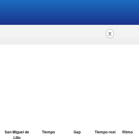
文
San Miguel de
Tiempo
Gap
Tiempo real
Ritmo
Lillo