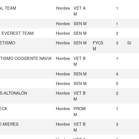
AL TEAM
Hombre
VET A
1
M
Hombre
SEN M
1
R EVEREST TEAM
Hombre
SEN M
2
LETISMO
Hombre
SEN M
FYCS
3
SI
M
ETISMO OCCIDENTE NAVIA
Hombre
VET B
1
M
Hombre
SEN M
4
Hombre
SEN M
5
S-ALTONALÓN
Hombre
VET B
2
M
ECK
Hombre
PROM
1
M
O MIERES
Hombre
VET B
3
M