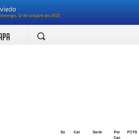
APA
Sx
Cat
Serie
Por
FCYS
Cat.