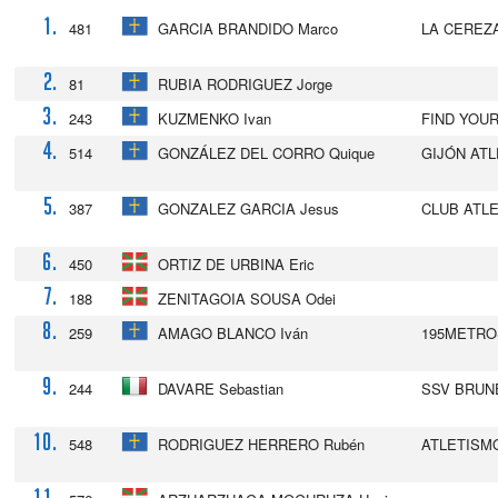
1.
481
GARCIA BRANDIDO Marco
LA CEREZ
2.
81
RUBIA RODRIGUEZ Jorge
3.
243
KUZMENKO Ivan
FIND YOU
4.
514
GONZÁLEZ DEL CORRO Quique
GIJÓN AT
5.
387
GONZALEZ GARCIA Jesus
CLUB ATL
6.
450
ORTIZ DE URBINA Eric
7.
188
ZENITAGOIA SOUSA Odei
8.
259
AMAGO BLANCO Iván
195METRO
9.
244
DAVARE Sebastian
SSV BRUN
10.
548
RODRIGUEZ HERRERO Rubén
ATLETISM
11.